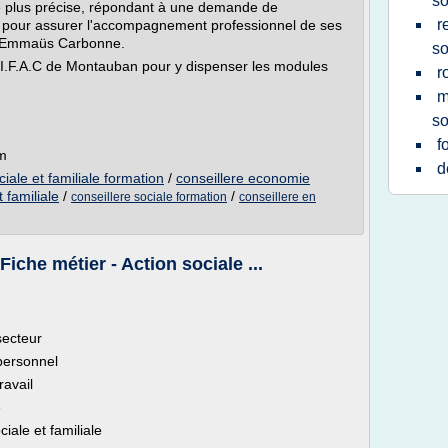
so
 plus précise, répondant à une demande de
r
 pour assurer l'accompagnement professionnel de ses
par Emmaüs Carbonne.
so
 l'I.F.A.C de Montauban pour y dispenser les modules
r
m
so
f
om
d
iale et familiale formation
/
conseillere economie
t familiale
/
/
conseillere sociale formation
conseillere en
iche métier - Action sociale ...
secteur
 personnel
ravail
e
iale et familiale