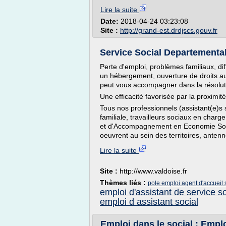
Lire la suite
Date:
2018-04-24 03:23:08
Site :
http://grand-est.drdjscs.gouv.fr
Service Social Departemental
Perte d'emploi, problèmes familiaux, dif
un hébergement, ouverture de droits a
peut vous accompagner dans la résolutio
Une efficacité favorisée par la proximité
Tous nos professionnels (assistant(e)s 
familiale, travailleurs sociaux en ch
et d'Accompagnement en Economie Social
oeuvrent au sein des territoires, antenne
Lire la suite
Site :
http://www.valdoise.fr
Thèmes liés :
pole emploi agent d'accueil 
emploi d'assistant de service so
emploi d assistant social
Emploi dans le social : Emplo