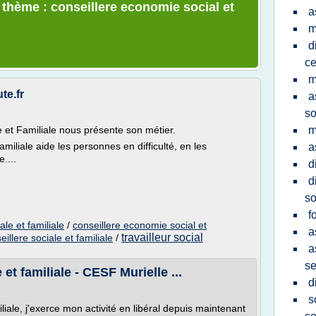
 thème : conseillere economie social et
a
m
d
ce
m
te.fr
a
so
 et Familiale nous présente son métier.
m
iliale aide les personnes en difficulté, en les
a
....
d
d
so
f
le et familiale
/
conseillere economie social et
a
travailleur social
eillere sociale et familiale
/
a
se
et familiale - CESF Murielle ...
d
s
iale, j'exerce mon activité en libéral depuis maintenant