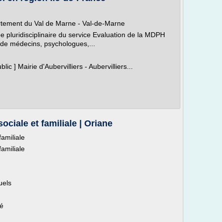
rtement du Val de Marne - Val-de-Marne
uipe pluridisciplinaire du service Evaluation de la MDPH
e médecins, psychologues,...
lic ] Mairie d'Aubervilliers - Aubervilliers...
ociale et familiale | Oriane
amiliale
amiliale
uels
té