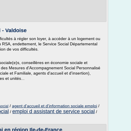
 - Valdoise
ficultés à régler son loyer, à accéder à un logement ou
u RSA, endettement, le Service Social Départemental
n de vos difficultés.
sociale(e)s, conseillères en économie sociale et
arge des Mesures d'Accompagnement Social Personnalisé
e et Familiale, agents d'accueil et d'insertion),
s et unités...
/
agent d'accueil et d'information sociale emploi
/
social
cial
emploi d assistant de service social
/
/
i en région Ile-de-France