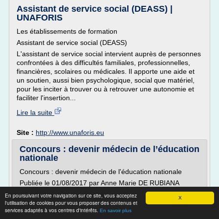
Assistant de service social (DEASS) |
UNAFORIS
Les établissements de formation
Assistant de service social (DEASS)
L'assistant de service social intervient auprès de personnes
confrontées à des difficultés familiales, professionnelles,
financières, scolaires ou médicales. Il apporte une aide et
un soutien, aussi bien psychologique, social que matériel,
pour les inciter à trouver ou à retrouver une autonomie et
faciliter l'insertion...
Lire la suite
Site :
http://www.unaforis.eu
Concours : devenir médecin de l’éducation
nationale
Concours : devenir médecin de l'éducation nationale
Publiée le 01/08/2017 par Anne Marie DE RUBIANA
partage
En poursuivant votre navigation sur ce site, vous acceptez
X
l'utilisation de cookies pour vous proposer des contenus et
Deux arrêtés du 10 juillet 2017 publiés le 1er août au J.O
services adaptés à vos centres d'intérêts.
En savoir plus
autorisent au titre de l'année 2018, d'une part l'ouverture