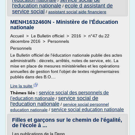
service social de
l'education nationale
/
l'education nationale
ecole d assistant de
/
service social
/
assistant social aide financiere
MENH1632460N - Ministère de l'Éducation
nationale
Accueil > Le Bulletin officiel > 2016 > n°47 du 22
décembre 2016 > Personnels
Personnels
Le Bulletin officiel de l'éducation nationale publie des actes
administratifs : décrets, arrêtés, notes de service, etc. La
mise en place de mesures ministérielles et les opérations
annuelles de gestion font l'objet de textes réglementaires
publiés dans des B.O....
Lire la suite
service social des personnels de
Thèmes liés :
service social de
l'education nationale
/
l'education nationale
/
service social personnel
service social education nationale
education nationale
/
Filles et garçons sur le chemin de l'égalité,
de l'école à ...
Les publications de la Depp