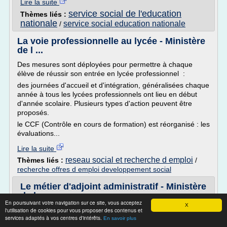
Lire la suite
service social de l'education
Thèmes liés :
nationale
service social education nationale
/
La voie professionnelle au lycée - Ministère
de l ...
Des mesures sont déployées pour permettre à chaque
élève de réussir son entrée en lycée professionnel :
des journées d'accueil et d'intégration, généralisées chaque
année à tous les lycées professionnels ont lieu en début
d'année scolaire. Plusieurs types d'action peuvent être
proposés.
le CCF (Contrôle en cours de formation) est réorganisé : les
évaluations...
Lire la suite
reseau social et recherche d emploi
Thèmes liés :
/
recherche offres d emploi developpement social
Le métier d'adjoint administratif - Ministère
de l ...
En poursuivant votre navigation sur ce site, vous acceptez
X
Les missions de l'adjoint administratif
l'utilisation de cookies pour vous proposer des contenus et
services adaptés à vos centres d'intérêts.
En savoir plus
Les adjoints administratifs sont chargés de fonctions