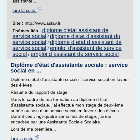
assistante...
Lire la suite
Site :
http://www.astav.fr
diplome d'etat assistant de
Thèmes liés :
service social
diplome d'etat d'assistant du
/
service social
diplome d etat d assistant de
/
service social
emploi d'assistant de service
/
social
emploi d assistant de service social
/
Diplôme d'état d'assistante sociale : service
social en ...
Diplôme d'état d'assistante sociale : service social en faveur
des élèves
Résumé du rapport de stage
Dans le cadre de ma formation au diplôme d'Etat
d'assistante sociale, j'ai effectué mon stage de deuxième
année au sein d'un service social en faveur des élèves.
Durant ces vingt-quatre semaines de stage, j'ai été
encadrée par une Assistante Sociale Scolaire.
Lors de ma première...
Lire la suite