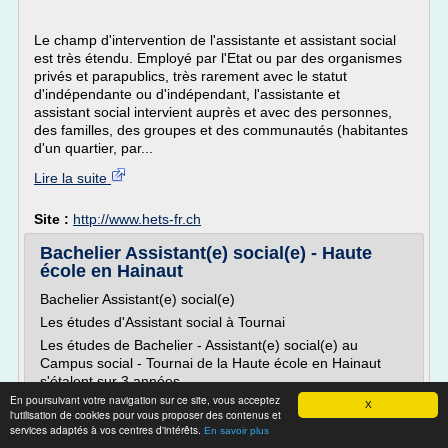
Le champ d'intervention de l'assistante et assistant social
est très étendu. Employé par l'Etat ou par des organismes
privés et parapublics, très rarement avec le statut
d'indépendante ou d'indépendant, l'assistante et
assistant social intervient auprès et avec des personnes,
des familles, des groupes et des communautés (habitantes
d'un quartier, par...
Lire la suite
Site :
http://www.hets-fr.ch
Bachelier Assistant(e) social(e) - Haute
école en Hainaut
Bachelier Assistant(e) social(e)
Les études d'Assistant social à Tournai
Les études de Bachelier - Assistant(e) social(e) au
Campus social - Tournai de la Haute école en Hainaut
s'étalent sur 3 années. .
En poursuivant votre navigation sur ce site, vous acceptez
Le métier d'Assistant(e) social(e)
X
l'utilisation de cookies pour vous proposer des contenus et
Plus qu'un métier, c'est une vocation.
services adaptés à vos centres d'intérêts.
En savoir plus