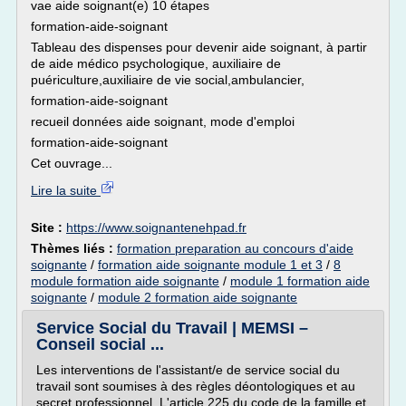
vae aide soignant(e) 10 étapes
formation-aide-soignant
Tableau des dispenses pour devenir aide soignant, à partir
de aide médico psychologique, auxiliaire de
puériculture,auxiliaire de vie social,ambulancier,
formation-aide-soignant
recueil données aide soignant, mode d'emploi
formation-aide-soignant
Cet ouvrage...
Lire la suite
Site :
https://www.soignantenehpad.fr
Thèmes liés :
formation preparation au concours d'aide
soignante
/
formation aide soignante module 1 et 3
/
8
module formation aide soignante
/
module 1 formation aide
soignante
/
module 2 formation aide soignante
Service Social du Travail | MEMSI –
Conseil social ...
Les interventions de l'assistant/e de service social du
travail sont soumises à des règles déontologiques et au
secret professionnel. L'article 225 du code de la famille et