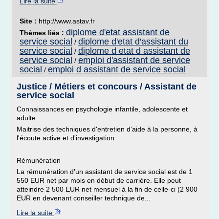
Lire la suite
Site :
http://www.astav.fr
diplome d'etat assistant de
Thèmes liés :
service social
diplome d'etat d'assistant du
/
service social
diplome d etat d assistant de
/
service social
emploi d'assistant de service
/
social
emploi d assistant de service social
/
Justice / Métiers et concours / Assistant de
service social
Connaissances en psychologie infantile, adolescente et
adulte
Maitrise des techniques d'entretien d'aide à la personne, à
l'écoute active et d'investigation
Rémunération
La rémunération d'un assistant de service social est de 1
550 EUR net par mois en début de carrière. Elle peut
atteindre 2 500 EUR net mensuel à la fin de celle-ci (2 900
EUR en devenant conseiller technique de...
Lire la suite