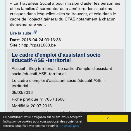
« Le Travailleur Social a pour mission d'aider les personnes
et les familles à surmonter ou à améliorer les situations
critiques dans lesquelles elles se trouvent, et cela dans le
cadre de l'objectif général du CPAS notamment à chacun
de mener une vie...
Lire la suite
Date:
2018-04-24 00:16:38
Site :
http://cpas1060.be
Le cadre d’emploi d’assistant socio
éducatif-ASE -territorial
Accueil - Blog territorial - Le cadre d'emploi d'assistant
socio éducatif-ASE -territorial
Le cadre d'emploi d'assistant socio éducatif-ASE -
territorial
05/03/2018
Fiche pratique n° 705 / 1606
Modifié le 20.07.2016
Le cadre d'emploi des assistants territoriaux socio
En poursuivant votre navigation sur ce site, vous acceptez
éducatif évolue dans les établissements à caractère social
X
l'utilisation de cookies pour vous proposer des contenus et
au sein des villes, départements, régions,
services adaptés à vos centres d'intérêts.
En savoir plus
intercommunalités...