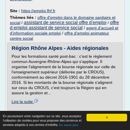
Site :
https://emploi.fhf.fr
Thèmes liés :
offre d'emploi dans le domaine sanitaire et
assistant de service social offre d'emploi
offre
social
/
/
d emploi assistant de service social
/
agent d'accueil et
d'information sociale emploi
/
offre d'emploi animateur
centre social
Région Rhône Alpes - Aides régionales
Pour les formations santé post-bac : c'est le règlement
commun Auvergne-Rhône-Alpes qui s'applique. Il
organise l'alignement de la bourse régionale sur celle de
l'enseignement supérieur (délivrée par le CROUS),
conformément au décret 2016-1901 du 28 décembre
2016. Si les montants de la bourse régionale s'alignent
sur ceux du CROUS, c'est toujours la Région qui en
assure la gestion et...
Lire la suite
Site :
https://bfss.rhonealpes.fr
En poursuivant votre navigation sur ce site, vous acceptez
X
l'utilisation de cookies pour vous proposer des contenus et
Mieux comprendre le handicap - Ministère
services adaptés à vos centres d'intérêts.
En savoir plus
de l'Éducation ...