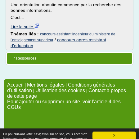
Une orientation aboutie commence par la recherche des
bonnes informations.
C'est...
Lire la suite
Thèmes liés :
concours assistant ingenieur du ministere de
/
concours apres assistant
l'enseignement superieur
d'education
7 Ressources
Accueil
|
Mentions légales
|
Conditions générales
d'utilisation
|
Utilisation des cookies
|
Contact à propos
de cette page
Pour ajouter ou supprimer un site, voir l'article 4 des
CGUs
En poursuivant votre navigation sur ce site, vous acceptez
X
l'utilisation de cookies pour vous proposer des contenus et