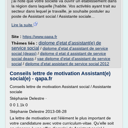
j'ai noté que votre société va ouvrir un établissement dans
la région dans laquelle j'habite. Vos activités ayant trait au
secteur dans lequel je travaille, je souhaite postuler au
poste de Assistant social / Assistante sociale...
Lire la suite
Site :
https://www.qapa.fr
diplome d'etat d'assistant(e) de
Thèmes liés :
service social
/
diplome d'etat d'assistant de service
social (deass)
/
diplome d etat d assistant de service
social deass
/
vae diplome d'etat d'assistant de service
social
/
diplome d'etat assistant de service social 2012
Conseils lettre de motivation Assistant(e)
social(e) - qapa.fr
Conseils lettre de motivation Assistant social / Assistante
sociale
Stéphanie Delestre ·
0 0 1.1k 0
Stéphanie Delestre 2013-08-28
La lettre de motivation est l'élément le plus important de
votre candidature avec votre curriculum-vitae. Qu'elle soit