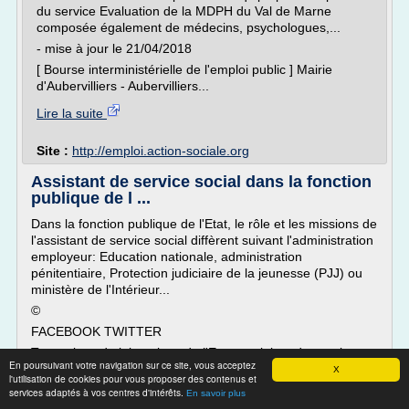
du service Evaluation de la MDPH du Val de Marne
composée également de médecins, psychologues,...
- mise à jour le 21/04/2018
[ Bourse interministérielle de l'emploi public ] Mairie
d'Aubervilliers - Aubervilliers...
Lire la suite
Site :
http://emploi.action-sociale.org
Assistant de service social dans la fonction
publique de l ...
Dans la fonction publique de l'Etat, le rôle et les missions de
l'assistant de service social diffèrent suivant l'administration
employeur: Education nationale, administration
pénitentiaire, Protection judiciaire de la jeunesse (PJJ) ou
ministère de l'Intérieur...
©
FACEBOOK TWITTER
Toutes les administrations de l'Etat emploient des assistants
En poursuivant votre navigation sur ce site, vous acceptez
de service social (ASS) au sein de leurs...
X
l'utilisation de cookies pour vous proposer des contenus et
services adaptés à vos centres d'intérêts.
En savoir plus
Lire la suite