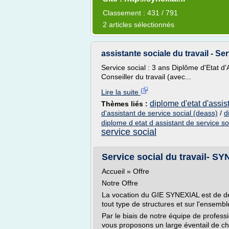
Classement : 431 / 791
2 articles sélectionnés
assistante sociale du travail - Serv
Service social : 3 ans Diplôme d'Etat d
Conseiller du travail (avec...
Lire la suite
diplome d'etat d'assis
Thèmes liés :
d'assistant de service social (deass)
/
d
diplome d etat d assistant de service s
service social
Service social du travail- SY
Accueil » Offre
Notre Offre
La vocation du GIE SYNEXIAL est de déli
tout type de structures et sur l'ensemble
Par le biais de notre équipe de profess
vous proposons un large éventail de cho