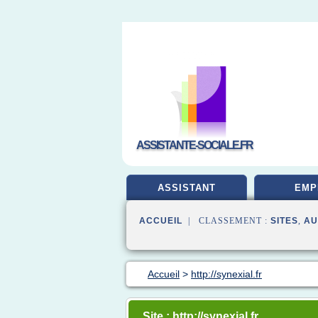
ASSISTANTE-SOCIALE.FR
ASSISTANT
EMP
ACCUEIL
| CLASSEMENT :
SITES
,
AU
Accueil
>
http://synexial.fr
Site : http://synexial.fr