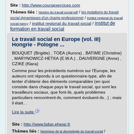
Site :
http://www.coursexercices.com
Thèmes liés :
/
les mutations du travail
histoire du travail social pdf
/
social dynamiques d'un champ professionnel
institut regional du travail
institut de
/
institut regional du travail social
/
social nancy
formation en travail social
Le travail social en Europe (vol. III)
Hongrie - Pologne ...
BOUQUET (Brigitte) , TOEA (Aurora) , BATIME (Christine)
, MARYNOWICZ-HETKA (E.W.A.) , DAUVERGNE (Anne) ,
CZIKE (Klara)
Comme pour les précédents numéros sur l'Europe, les
auteurs ont répondu à un questionnaire-type, afin de
tenter d'obtenir des éléments comparables (en quoi
consiste dans chaque pays le travail social, qui sont les
travailleurs sociaux, que font-ils, quels problèmes
particuliers rencontrent-ils, comment évoluent-ils...) ; mais
il était...
Lire la suite
Site :
http://www.bdsp.ehesp.fr
Thèmes liés :
/
historique de la deontologie du travail social