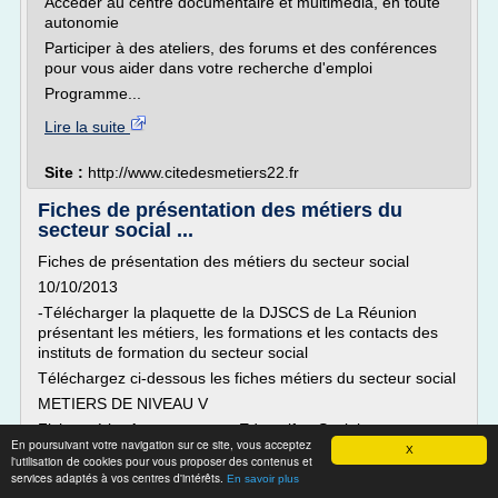
Accéder au centre documentaire et multimédia, en toute
autonomie
Participer à des ateliers, des forums et des conférences
pour vous aider dans votre recherche d'emploi
Programme...
Lire la suite
Site :
http://www.citedesmetiers22.fr
Fiches de présentation des métiers du
secteur social ...
Fiches de présentation des métiers du secteur social
10/10/2013
-Télécharger la plaquette de la DJSCS de La Réunion
présentant les métiers, les formations et les contacts des
instituts de formation du secteur social
Téléchargez ci-dessous les fiches métiers du secteur social
METIERS DE NIVEAU V
Fiche métier Accompagnant Educatif et Social
En poursuivant votre navigation sur ce site, vous acceptez
X
(PDF - 69.5 ko)
l'utilisation de cookies pour vous proposer des contenus et
services adaptés à vos centres d'intérêts.
Le nouveau diplôme d'Etat...
En savoir plus