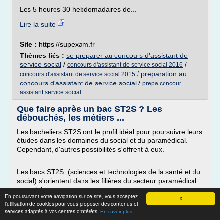
Les 5 heures 30 hebdomadaires de...
Lire la suite
Site :
https://supexam.fr
Thèmes liés :
se preparer au concours d'assistant de
service social
/
/
concours d'assistant de service social 2016
/
preparation au
concours d'assistant de service social 2015
concours d'assistant de service social
/
prepa concour
assistant service social
Que faire après un bac ST2S ? Les
débouchés, les métiers ...
Les bacheliers ST2S ont le profil idéal pour poursuivre leurs
études dans les domaines du social et du paramédical.
Cependant, d'autres possibilités s'offrent à eux.
Les bacs ST2S (sciences et technologies de la santé et du
social) s'orientent dans les filières du secteur paramédical
et social.
En poursuivant votre navigation sur ce site, vous acceptez
X
Ci-dessous les débouchés pour les bac ST2S :
l'utilisation de cookies pour vous proposer des contenus et
services adaptés à vos centres d'intérêts.
L'université après un bac ST2S
En savoir plus