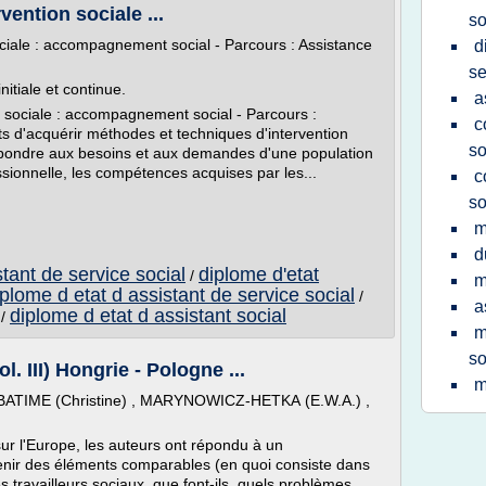
vention sociale ...
so
ociale : accompagnement social - Parcours : Assistance
d
se
nitiale et continue.
a
n sociale : accompagnement social - Parcours :
c
ts d'acquérir méthodes et techniques d'intervention
so
répondre aux besoins et aux demandes d'une population
essionnelle, les compétences acquises par les...
c
so
m
d
stant de service social
diplome d'etat
/
m
iplome d etat d assistant de service social
/
a
diplome d etat d assistant social
/
m
so
l. III) Hongrie - Pologne ...
m
, BATIME (Christine) , MARYNOWICZ-HETKA (E.W.A.) ,
 l'Europe, les auteurs ont répondu à un
btenir des éléments comparables (en quoi consiste dans
es travailleurs sociaux, que font-ils, quels problèmes