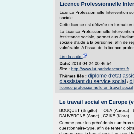
Licence Professionnelle Inter
Licence Professionnelle Intervention s
sociale
Cette licence est délivrée en formation i
La Licence Professionnelle Interventio
Assistance sociale, permet aux étudian
sociale d'aide à la personne, afin de 
vulnérable. A l'issue de la licence prof
Lire la suite
Date:
2018-04-24 00:46:54
Site :
http://www.iut.parisdescartes.fr
diplome d'etat assi
Thèmes liés :
d'assistant du service social
d
/
licence professionnelle en travail social
Le travail social en Europe (vo
BOUQUET (Brigitte) , TOEA (Aurora) 
DAUVERGNE (Anne) , CZIKE (Klara)
Comme pour les précédents numéros sur
questionnaire-type, afin de tenter d'o
chaque pays le travail social, qui sont l