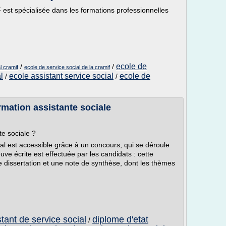
 est spécialisée dans les formations professionnelles
ecole de
/
/
l cramif
ecole de service social de la cramif
l
ecole assistant service social
ecole de
/
/
rmation assistante sociale
e sociale ?
ial est accessible grâce à un concours, qui se déroule
ve écrite est effectuée par les candidats : cette
 dissertation et une note de synthèse, dont les thèmes
stant de service social
diplome d'etat
/