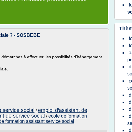
f
so
Thèm
ciale ? - SOSBEBE
f
f
a
es démarches à effectuer, les possibilités d'hébergement
pr
d
iale.
so
c
se
d
d
d
e service social
emploi d'assistant de
/
nt de service social
ecole de formation
/
d
de formation assistant service social
se
d