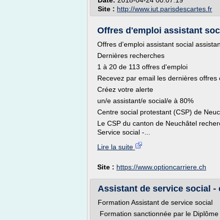
Date:
2018-04-24 00:07:19
Site :
http://www.iut.parisdescartes.fr
Offres d'emploi assistant soci
Offres d'emploi assistant social assistan
Dernières recherches
1 à 20 de 113 offres d'emploi
Recevez par email les dernières offres
Créez votre alerte
un/e assistant/e social/e à 80%
Centre social protestant (CSP) de Neuc
Le CSP du canton de Neuchâtel reche
Service social -...
Lire la suite
Site :
https://www.optioncarriere.ch
Assistant de service social - 
Formation Assistant de service social
Formation sanctionnée par le Diplôme d