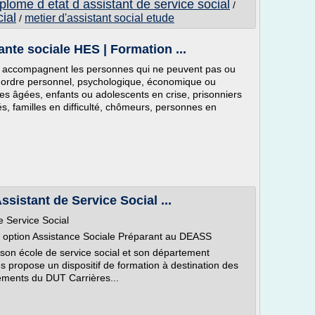
iplome d etat d assistant de service social
/
ial
metier d'assistant social etude
/
ante sociale HES | Formation ...
iale accompagnent les personnes qui ne peuvent pas ou
s d'ordre personnel, psychologique, économique ou
es âgées, enfants ou adolescents en crise, prisonniers
és, familles en difficulté, chômeurs, personnes en
ssistant de Service Social ...
e Service Social
 option Assistance Sociale Préparant au DEASS
 son école de service social et son département
es propose un dispositif de formation à destination des
nements du DUT Carrières...