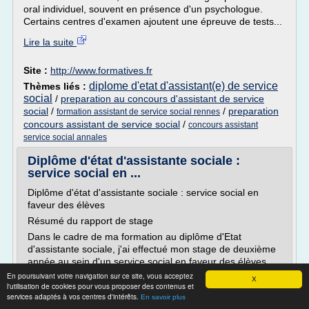
oral individuel, souvent en présence d'un psychologue.
Certains centres d'examen ajoutent une épreuve de tests...
Lire la suite
Site :
http://www.formatives.fr
diplome d'etat d'assistant(e) de service
Thèmes liés :
social
/
preparation au concours d'assistant de service
social
/
/
preparation
formation assistant de service social rennes
concours assistant de service social
/
concours assistant
service social annales
Diplôme d'état d'assistante sociale :
service social en ...
Diplôme d'état d'assistante sociale : service social en
faveur des élèves
Résumé du rapport de stage
Dans le cadre de ma formation au diplôme d'Etat
d'assistante sociale, j'ai effectué mon stage de deuxième
année au sein d'un service social en faveur des élèves.
Durant ces vingt-quatre semaines de stage, j'ai été
En poursuivant votre navigation sur ce site, vous acceptez
X
l'utilisation de cookies pour vous proposer des contenus et
encadrée par une Assistante Sociale Scolaire.
services adaptés à vos centres d'intérêts.
En savoir plus
Lors de ma première...