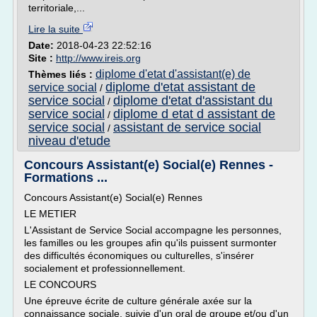
territoriale,...
Lire la suite
Date:
2018-04-23 22:52:16
Site :
http://www.ireis.org
diplome d'etat d'assistant(e) de
Thèmes liés :
diplome d'etat assistant de
service social
/
service social
diplome d'etat d'assistant du
/
service social
diplome d etat d assistant de
/
service social
assistant de service social
/
niveau d'etude
Concours Assistant(e) Social(e) Rennes -
Formations ...
Concours Assistant(e) Social(e) Rennes
LE METIER
L'Assistant de Service Social accompagne les personnes,
les familles ou les groupes afin qu'ils puissent surmonter
des difficultés économiques ou culturelles, s'insérer
socialement et professionnellement.
LE CONCOURS
Une épreuve écrite de culture générale axée sur la
connaissance sociale, suivie d'un oral de groupe et/ou d'un