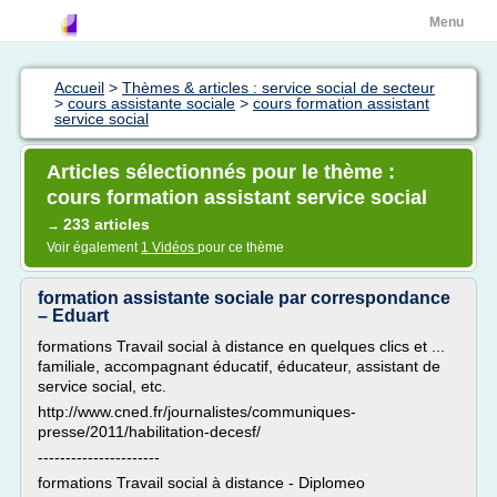
Menu
Accueil
>
Thèmes & articles : service social de secteur
>
cours assistante sociale
>
cours formation assistant
service social
Articles sélectionnés pour le thème :
cours formation assistant service social
233 articles
→
Voir également
1 Vidéos
pour ce thème
formation assistante sociale par correspondance
– Eduart
formations Travail social à distance en quelques clics et ...
familiale, accompagnant éducatif, éducateur, assistant de
service social, etc.
http://www.cned.fr/journalistes/communiques-
presse/2011/habilitation-decesf/
----------------------
formations Travail social à distance - Diplomeo