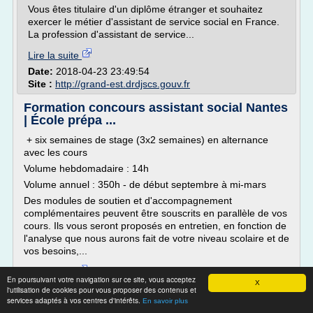
Vous êtes titulaire d'un diplôme étranger et souhaitez
exercer le métier d'assistant de service social en France.
La profession d'assistant de service...
Lire la suite
Date:
2018-04-23 23:49:54
Site :
http://grand-est.drdjscs.gouv.fr
Formation concours assistant social Nantes
| École prépa ...
+ six semaines de stage (3x2 semaines) en alternance
avec les cours
Volume hebdomadaire : 14h
Volume annuel : 350h - de début septembre à mi-mars
Des modules de soutien et d'accompagnement
complémentaires peuvent être souscrits en parallèle de vos
cours. Ils vous seront proposés en entretien, en fonction de
l'analyse que nous aurons fait de votre niveau scolaire et de
vos besoins,...
Lire la suite
En poursuivant votre navigation sur ce site, vous acceptez
X
l'utilisation de cookies pour vous proposer des contenus et
services adaptés à vos centres d'intérêts.
Site :
http://www.cps-ecoles-nantes.com
En savoir plus