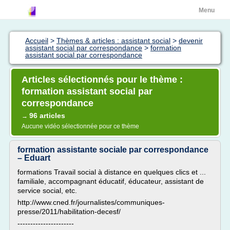
Menu
Accueil
>
Thèmes & articles : assistant social
>
devenir
assistant social par correspondance
>
formation
assistant social par correspondance
Articles sélectionnés pour le thème :
formation assistant social par
correspondance
96 articles
→
Aucune vidéo sélectionnée pour ce thème
formation assistante sociale par correspondance
– Eduart
formations Travail social à distance en quelques clics et ...
familiale, accompagnant éducatif, éducateur, assistant de
service social, etc.
http://www.cned.fr/journalistes/communiques-
presse/2011/habilitation-decesf/
----------------------