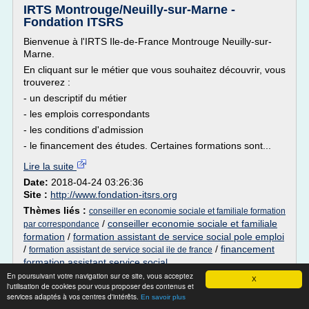
IRTS Montrouge/Neuilly-sur-Marne -
Fondation ITSRS
Bienvenue à l'IRTS Ile-de-France Montrouge Neuilly-sur-
Marne.
En cliquant sur le métier que vous souhaitez découvrir, vous
trouverez :
- un descriptif du métier
- les emplois correspondants
- les conditions d'admission
- le financement des études. Certaines formations sont...
Lire la suite
Date:
2018-04-24 03:26:36
Site :
http://www.fondation-itsrs.org
Thèmes liés :
conseiller en economie sociale et familiale formation
/
conseiller economie sociale et familiale
par correspondance
formation
/
formation assistant de service social pole emploi
/
/
financement
formation assistant de service social ile de france
formation assistant service social
En poursuivant votre navigation sur ce site, vous acceptez
X
formation D'auxiliaire De Vie Sociale
l'utilisation de cookies pour vous proposer des contenus et
services adaptés à vos centres d'intérêts.
En savoir plus
Conditions d'accès à la formation