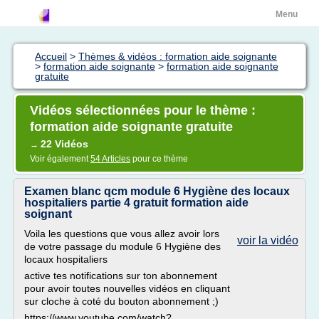
Menu
Accueil
>
Thèmes & vidéos : formation aide soignante
>
formation aide soignante
>
formation aide soignante
gratuite
Vidéos sélectionnées pour le thème :
formation aide soignante gratuite
22 Vidéos
→
Voir également
54 Articles
pour ce thème
Examen blanc qcm module 6 Hygiène des locaux
hospitaliers partie 4 gratuit formation aide
soignant
Voila les questions que vous allez avoir lors
voir la vidéo
de votre passage du module 6 Hygiène des
locaux hospitaliers
active tes notifications sur ton abonnement
pour avoir toutes nouvelles vidéos en cliquant
sur cloche à coté du bouton abonnement ;)
https://www.youtube.com/watch?