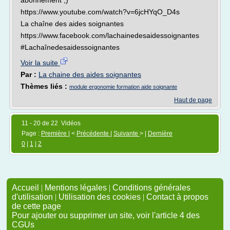
abonnement ;)
https://www.youtube.com/watch?v=6jcHYqO_D4s
La chaîne des aides soignantes
https://www.facebook.com/lachainedesaidessoignantes
#Lachaînedesaidessoignantes
Voir la suite
Par :
La chaine des aides soignantes
Thèmes liés :
module ergonomie formation aide soignante
Haut de page
11 - 20 de 22 Vidéos
Page :
Première
| <
Précédente
|
Suivante
> |
Dernière
0
|
1
|
2
Accueil
|
Mentions légales
|
Conditions générales
d'utilisation
|
Utilisation des cookies
|
Contact à propos
de cette page
Pour ajouter ou supprimer un site, voir l'article 4 des
CGUs