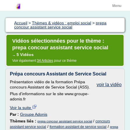
Menu
Accueil
>
Thèmes & vidéos : emploi social
>
prepa
concour assistant service social
Vidéos sélectionnées pour le thème :
prepa concour assistant service social
5 Vidéos
→
Voir également
34 Articles
pour ce thème
Prépa concours Assistant de Service Social
Présentation vidéo de la formation Prépa
voir la vidéo
concours Assistant de Service Social (ASS).
Plus d'informations sur le site www.groupe-
adonis.fr
Voir la suite
Par :
Groupe Adonis
Thèmes liés :
/
concours
prepa concour assistant service social
/
/
assistant service social
formation assistant de service social
prepa