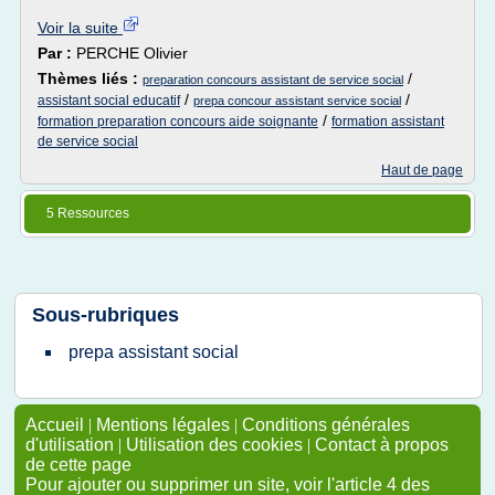
Voir la suite
Par :
PERCHE Olivier
Thèmes liés :
/
preparation concours assistant de service social
/
/
assistant social educatif
prepa concour assistant service social
/
formation preparation concours aide soignante
formation assistant
de service social
Haut de page
5 Ressources
Sous-rubriques
prepa assistant social
Accueil
|
Mentions légales
|
Conditions générales
d'utilisation
|
Utilisation des cookies
|
Contact à propos
de cette page
Pour ajouter ou supprimer un site, voir l'article 4 des