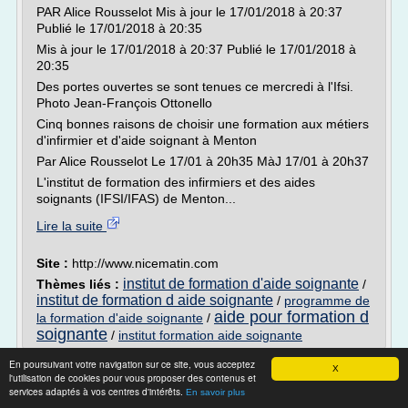
PAR Alice Rousselot Mis à jour le 17/01/2018 à 20:37
Publié le 17/01/2018 à 20:35
Mis à jour le 17/01/2018 à 20:37 Publié le 17/01/2018 à
20:35
Des portes ouvertes se sont tenues ce mercredi à l'Ifsi.
Photo Jean-François Ottonello
Cinq bonnes raisons de choisir une formation aux métiers
d'infirmier et d'aide soignant à Menton
Par Alice Rousselot Le 17/01 à 20h35 MàJ 17/01 à 20h37
L'institut de formation des infirmiers et des aides
soignants (IFSI/IFAS) de Menton...
Lire la suite
Site :
http://www.nicematin.com
institut de formation d'aide soignante
Thèmes liés :
/
institut de formation d aide soignante
/
programme de
aide pour formation d
la formation d'aide soignante
/
soignante
/
institut formation aide soignante
En poursuivant votre navigation sur ce site, vous acceptez
Aide-soignant | Hospices Civils de Lyon
X
l'utilisation de cookies pour vous proposer des contenus et
services adaptés à vos centres d'intérêts.
Objectifs
En savoir plus